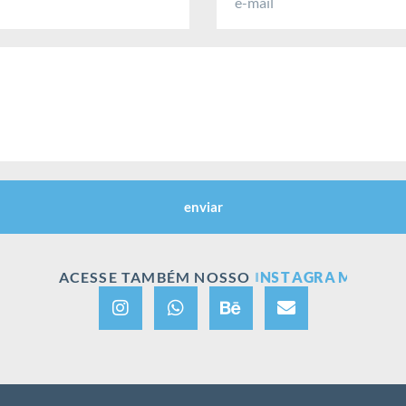
enviar
ACESSE TAMBÉM NOSSO
W
H
A
T
S
A
P
P