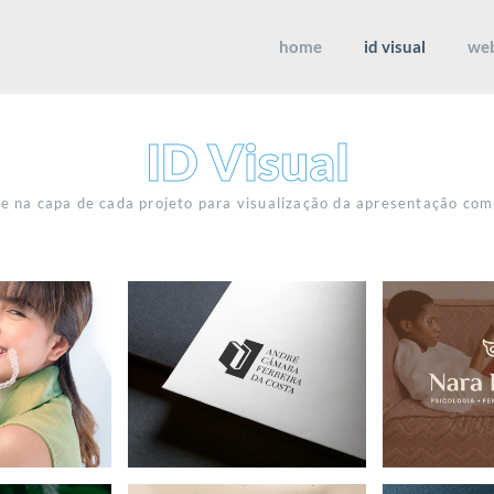
home
id visual
we
ID Visual
ue na capa de cada projeto para visualização da apresentação com