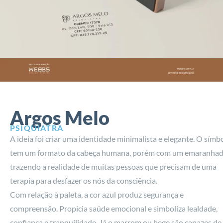
Argos Melo
PSIQUIATRA
A ideia foi criar uma identidade minimalista e elegante. O símb
tem um formato da cabeça humana, porém com um emaranha
trazendo a realidade de muitas pessoas que precisam de uma
terapia para desfazer os nós da consciência.
Com relação à paleta, a cor azul produz segurança e
compreensão. Propicia saúde emocional e simboliza lealdade,
confiança e tranquilidade. Já o marrom ou bege são capazes de